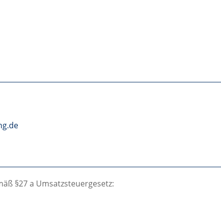
ng.de
mäß §27 a Umsatzsteuergesetz: