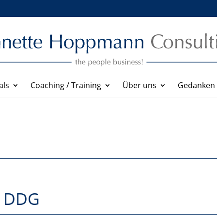
als
Coaching / Training
Über uns
Gedanken z
5 DDG